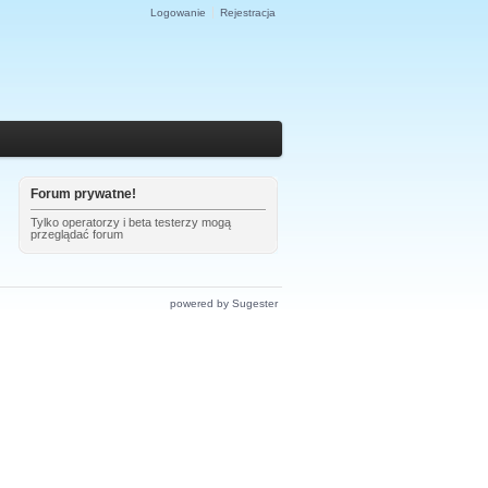
Logowanie
Rejestracja
Forum prywatne!
Tylko operatorzy i beta testerzy mogą
przeglądać forum
powered by Sugester