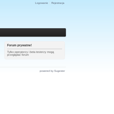
Logowanie
Rejestracja
Forum prywatne!
Tylko operatorzy i beta testerzy mogą
przeglądać forum
powered by Sugester